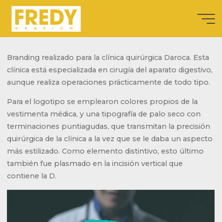
Saltar
al
Clínica quirúrgica
contenido
Daroca
Fredy Gráfico es
Branding realizado para la clínica quirúrgica Daroca. Esta
un estudio de
clínica está especializada en cirugía del aparato digestivo,
diseño gráfico
aunque realiza operaciones prácticamente de todo tipo.
situado en
Valencia,
Para el logotipo se emplearon colores propios de la
realizamos
vestimenta médica, y una tipografía de palo seco con
trabajos de
terminaciones puntiagudas, que transmitan la precisión
diseño gráfico
quirúrgica de la clínica a la vez que se le daba un aspecto
de campos
más estilizado. Como elemento distintivo, esto último
como el
también fue plasmado en la incisión vertical que
branding,
contiene la D.
packaging,
comunicación y
editorial. Te
invito a que