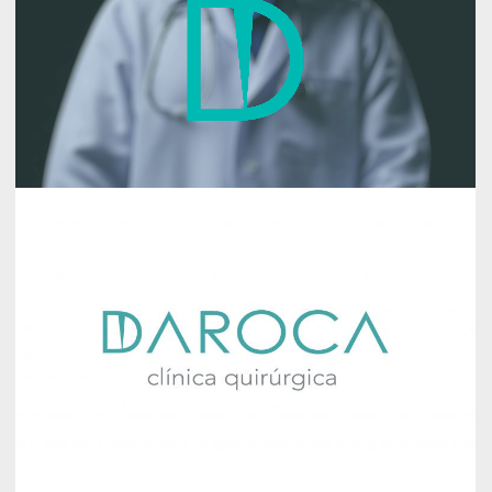
eches un
vistazo y
descubras
nuestros
últimos
trabajos, y si es
la primera vez
que nos
descubres, aquí
podrás
encontrar
nuestros datos
de contacto, y
estaremos
encantados de
conocerte.